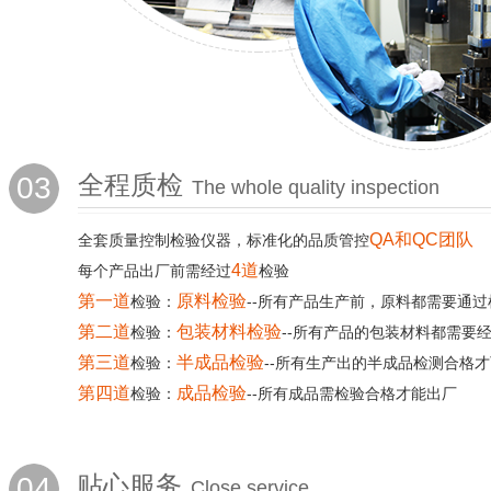
03
全程质检
The whole quality inspection
QA和QC团队
全套质量控制检验仪器，标准化的品质管控
4道
每个产品出厂前需经过
检验
第一道
原料检验
检验：
--所有产品生产前，原料都需要通过
第二道
包装材料检验
检验：
--所有产品的包装材料都需要
第三道
半成品检验
检验：
--所有生产出的半成品检测合格
第四道
成品检验
检验：
--所有成品需检验合格才能出厂
04
贴心服务
Close service