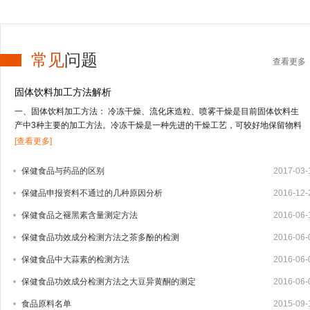
常见
问题
查看更多
固体饮料加工方法解析
一、固体饮料加工方法： 冷冻干燥、流化床造粒、喷雾干燥是目前固体饮料生
产中3种主要的加工方法。冷冻干燥是一种先进的干燥工艺，可较好地保留物料
的营养及风味成分，但投资高，应用受到限制；流化床造粒适合于低果汁或不含
[查看更多]
果汁物料的干燥；喷雾干燥技术适合于干燥高果汁含量的液态物料，由于物料受
热温度低、时间短，能较好地保留物料的营养及风味成分。固体饮料的其它加工
保健食品与药品的区别
2017-03-
方法还有喷雾冷冻干燥、真空干燥等方式。1、冻干法 冻干法是将物料中的水冻
保健品申报资料不通过的几种原因分析
2016-12-
结成固体的冰，在真空条件下，使水直接升华变成水蒸汽逸出，从而把水从物料
中脱除。其特点是营养物质及挥发性成分保存完好，但加工成本高，因而用冻干
保健食品之褪黑素含量测定方法
2016-06-
法生产固体饮料还很少，只有少部分附加值较高的产品如速溶茶粉、咖啡粉中应
用。2、流化床造粒 造粒技术有湿法造粒、干法造粒、快速搅拌制粒技术以及流
保健食品功效成分检测方法之茶多酚的检测
2016-06-
化床造粒等4种。流化床造粒又称沸腾造粒，是将常规湿法制粒的混合、制粒、
保健食品中大蒜素的检测方法
2016-06-
干燥等3个步骤在密闭容器内一次完成的新型制粒技术，可大大减少辅料量，制
出的颗粒大小均匀，效果好。1959年，美国威斯康星州的Wurster博士首先提出
保健食品功效成分检测方法之大豆异黄酮的测定
2016-06-
流化床制粒技术，随后该技术迅速发展，并广泛用于制药、食品及化工业。我国
食品原料名单
2015-09-
于20世纪80年代相...