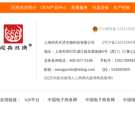
同舟共济简介
OEM产品中心
质量服务
仪器设备
生产经验
沪公网安备 31011202
上海同舟共济生物科技有限公司
沪ICP备12014284号
地址：上海市闵行区浦江镇东晨南路6号（西门）/三鲁公路
业务咨询电话：400-827-5188 手机号：139178899
邮箱：wangjunshi@shtzgj.com QQ：51608585
QQ空间
新浪微博
人人网
腾讯微博
网易微博
0
友情链接：
b2b平台
|
中国电子商务网
|
中国电子商务网
|
中国