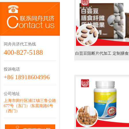
同舟共济代工热线
400-827-5188
白芸豆阻断片代加工 定制膳食
维配方压片糖果oem贴牌生
投诉电话
+86 18918604996
公司地址
上海市闵行区浦江镇三鲁公路
677号（东门）/东晨南路6号
（西门）