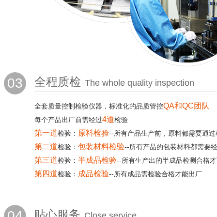
03
全程质检
The whole quality inspection
QA和QC团队
全套质量控制检验仪器，标准化的品质管控
4道
每个产品出厂前需经过
检验
第一道
原料检验
检验：
--所有产品生产前，原料都需要通过
第二道
包装材料检验
检验：
--所有产品的包装材料都需要
第三道
半成品检验
检验：
--所有生产出的半成品检测合格
第四道
成品检验
检验：
--所有成品需检验合格才能出厂
04
贴心服务
Close service