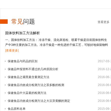
常见
问题
查看更多
固体饮料加工方法解析
一、固体饮料加工方法： 冷冻干燥、流化床造粒、喷雾干燥是目前固体饮料生
产中3种主要的加工方法。冷冻干燥是一种先进的干燥工艺，可较好地保留物料
的营养及风味成分，但投资高，应用受到限制；流化床造粒适合于低果汁或不含
[查看更多]
果汁物料的干燥；喷雾干燥技术适合于干燥高果汁含量的液态物料，由于物料受
热温度低、时间短，能较好地保留物料的营养及风味成分。固体饮料的其它加工
保健食品与药品的区别
2017-03-
方法还有喷雾冷冻干燥、真空干燥等方式。1、冻干法 冻干法是将物料中的水冻
保健品申报资料不通过的几种原因分析
2016-12-
结成固体的冰，在真空条件下，使水直接升华变成水蒸汽逸出，从而把水从物料
中脱除。其特点是营养物质及挥发性成分保存完好，但加工成本高，因而用冻干
保健食品之褪黑素含量测定方法
2016-06-
法生产固体饮料还很少，只有少部分附加值较高的产品如速溶茶粉、咖啡粉中应
用。2、流化床造粒 造粒技术有湿法造粒、干法造粒、快速搅拌制粒技术以及流
保健食品功效成分检测方法之茶多酚的检测
2016-06-
化床造粒等4种。流化床造粒又称沸腾造粒，是将常规湿法制粒的混合、制粒、
保健食品中大蒜素的检测方法
2016-06-
干燥等3个步骤在密闭容器内一次完成的新型制粒技术，可大大减少辅料量，制
出的颗粒大小均匀，效果好。1959年，美国威斯康星州的Wurster博士首先提出
保健食品功效成分检测方法之大豆异黄酮的测定
2016-06-
流化床制粒技术，随后该技术迅速发展，并广泛用于制药、食品及化工业。我国
食品原料名单
2015-09-
于20世纪80年代相...