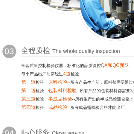
03
全程质检
The whole quality inspection
QA和QC团队
全套质量控制检验仪器，标准化的品质管控
4道
每个产品出厂前需经过
检验
第一道
原料检验
检验：
--所有产品生产前，原料都需要通过
第二道
包装材料检验
检验：
--所有产品的包装材料都需要
第三道
半成品检验
检验：
--所有生产出的半成品检测合格
第四道
成品检验
检验：
--所有成品需检验合格才能出厂
04
贴心服务
Close service