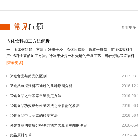
常见
问题
查看更多
固体饮料加工方法解析
一、固体饮料加工方法： 冷冻干燥、流化床造粒、喷雾干燥是目前固体饮料生
产中3种主要的加工方法。冷冻干燥是一种先进的干燥工艺，可较好地保留物料
的营养及风味成分，但投资高，应用受到限制；流化床造粒适合于低果汁或不含
[查看更多]
果汁物料的干燥；喷雾干燥技术适合于干燥高果汁含量的液态物料，由于物料受
热温度低、时间短，能较好地保留物料的营养及风味成分。固体饮料的其它加工
保健食品与药品的区别
2017-03-
方法还有喷雾冷冻干燥、真空干燥等方式。1、冻干法 冻干法是将物料中的水冻
保健品申报资料不通过的几种原因分析
2016-12-
结成固体的冰，在真空条件下，使水直接升华变成水蒸汽逸出，从而把水从物料
中脱除。其特点是营养物质及挥发性成分保存完好，但加工成本高，因而用冻干
保健食品之褪黑素含量测定方法
2016-06-
法生产固体饮料还很少，只有少部分附加值较高的产品如速溶茶粉、咖啡粉中应
用。2、流化床造粒 造粒技术有湿法造粒、干法造粒、快速搅拌制粒技术以及流
保健食品功效成分检测方法之茶多酚的检测
2016-06-
化床造粒等4种。流化床造粒又称沸腾造粒，是将常规湿法制粒的混合、制粒、
保健食品中大蒜素的检测方法
2016-06-
干燥等3个步骤在密闭容器内一次完成的新型制粒技术，可大大减少辅料量，制
出的颗粒大小均匀，效果好。1959年，美国威斯康星州的Wurster博士首先提出
保健食品功效成分检测方法之大豆异黄酮的测定
2016-06-
流化床制粒技术，随后该技术迅速发展，并广泛用于制药、食品及化工业。我国
食品原料名单
2015-09-
于20世纪80年代相...