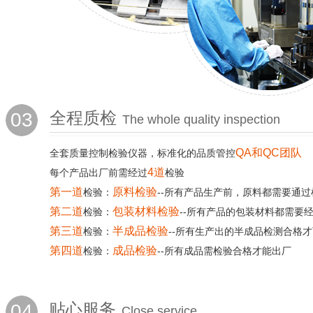
03
全程质检
The whole quality inspection
QA和QC团队
全套质量控制检验仪器，标准化的品质管控
4道
每个产品出厂前需经过
检验
第一道
原料检验
检验：
--所有产品生产前，原料都需要通过
第二道
包装材料检验
检验：
--所有产品的包装材料都需要
第三道
半成品检验
检验：
--所有生产出的半成品检测合格
第四道
成品检验
检验：
--所有成品需检验合格才能出厂
04
贴心服务
Close service