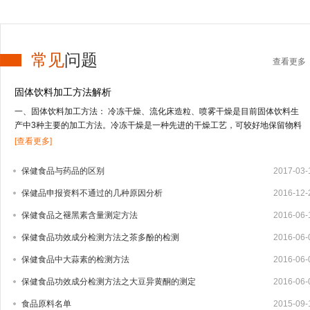
常见
问题
查看更多
固体饮料加工方法解析
一、固体饮料加工方法： 冷冻干燥、流化床造粒、喷雾干燥是目前固体饮料生
产中3种主要的加工方法。冷冻干燥是一种先进的干燥工艺，可较好地保留物料
的营养及风味成分，但投资高，应用受到限制；流化床造粒适合于低果汁或不含
[查看更多]
果汁物料的干燥；喷雾干燥技术适合于干燥高果汁含量的液态物料，由于物料受
热温度低、时间短，能较好地保留物料的营养及风味成分。固体饮料的其它加工
保健食品与药品的区别
2017-03-
方法还有喷雾冷冻干燥、真空干燥等方式。1、冻干法 冻干法是将物料中的水冻
保健品申报资料不通过的几种原因分析
2016-12-
结成固体的冰，在真空条件下，使水直接升华变成水蒸汽逸出，从而把水从物料
中脱除。其特点是营养物质及挥发性成分保存完好，但加工成本高，因而用冻干
保健食品之褪黑素含量测定方法
2016-06-
法生产固体饮料还很少，只有少部分附加值较高的产品如速溶茶粉、咖啡粉中应
用。2、流化床造粒 造粒技术有湿法造粒、干法造粒、快速搅拌制粒技术以及流
保健食品功效成分检测方法之茶多酚的检测
2016-06-
化床造粒等4种。流化床造粒又称沸腾造粒，是将常规湿法制粒的混合、制粒、
保健食品中大蒜素的检测方法
2016-06-
干燥等3个步骤在密闭容器内一次完成的新型制粒技术，可大大减少辅料量，制
出的颗粒大小均匀，效果好。1959年，美国威斯康星州的Wurster博士首先提出
保健食品功效成分检测方法之大豆异黄酮的测定
2016-06-
流化床制粒技术，随后该技术迅速发展，并广泛用于制药、食品及化工业。我国
食品原料名单
2015-09-
于20世纪80年代相...