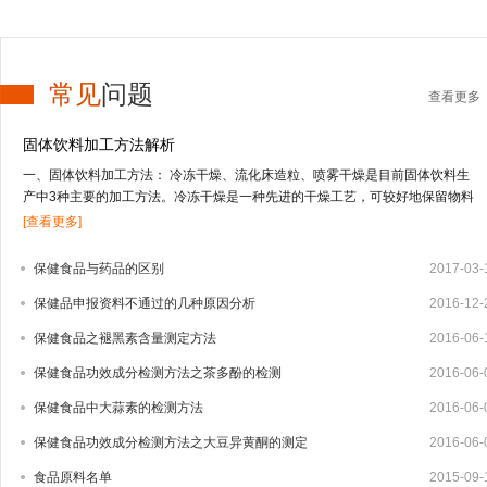
常见
问题
查看更多
固体饮料加工方法解析
一、固体饮料加工方法： 冷冻干燥、流化床造粒、喷雾干燥是目前固体饮料生
产中3种主要的加工方法。冷冻干燥是一种先进的干燥工艺，可较好地保留物料
的营养及风味成分，但投资高，应用受到限制；流化床造粒适合于低果汁或不含
[查看更多]
果汁物料的干燥；喷雾干燥技术适合于干燥高果汁含量的液态物料，由于物料受
热温度低、时间短，能较好地保留物料的营养及风味成分。固体饮料的其它加工
保健食品与药品的区别
2017-03-
方法还有喷雾冷冻干燥、真空干燥等方式。1、冻干法 冻干法是将物料中的水冻
保健品申报资料不通过的几种原因分析
2016-12-
结成固体的冰，在真空条件下，使水直接升华变成水蒸汽逸出，从而把水从物料
中脱除。其特点是营养物质及挥发性成分保存完好，但加工成本高，因而用冻干
保健食品之褪黑素含量测定方法
2016-06-
法生产固体饮料还很少，只有少部分附加值较高的产品如速溶茶粉、咖啡粉中应
用。2、流化床造粒 造粒技术有湿法造粒、干法造粒、快速搅拌制粒技术以及流
保健食品功效成分检测方法之茶多酚的检测
2016-06-
化床造粒等4种。流化床造粒又称沸腾造粒，是将常规湿法制粒的混合、制粒、
保健食品中大蒜素的检测方法
2016-06-
干燥等3个步骤在密闭容器内一次完成的新型制粒技术，可大大减少辅料量，制
出的颗粒大小均匀，效果好。1959年，美国威斯康星州的Wurster博士首先提出
保健食品功效成分检测方法之大豆异黄酮的测定
2016-06-
流化床制粒技术，随后该技术迅速发展，并广泛用于制药、食品及化工业。我国
食品原料名单
2015-09-
于20世纪80年代相...