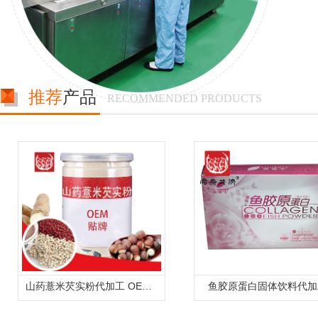
推荐
产品
RECOMMENDED PRODUCTS
山药薏米芡实粉代加工 OEM定制贴牌生产薏米茯苓芡实粉
鱼胶原蛋白固体饮料代加