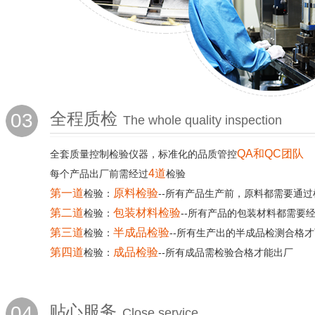
03
全程质检
The whole quality inspection
QA和QC团队
全套质量控制检验仪器，标准化的品质管控
4道
每个产品出厂前需经过
检验
第一道
原料检验
检验：
--所有产品生产前，原料都需要通过
第二道
包装材料检验
检验：
--所有产品的包装材料都需要
第三道
半成品检验
检验：
--所有生产出的半成品检测合格
第四道
成品检验
检验：
--所有成品需检验合格才能出厂
04
贴心服务
Close service