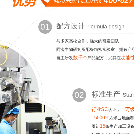
01
配方设计
Formula design
与多家高校合作，强大的研发团队
同济生物研究所配备精密实验室，拥有产
数千个
功能
自主研发
产品配方，尤其在
02
标准生产
Stan
行业SC
十万级
认证，
15000
平方米占地面
15
引进
条生产加工设