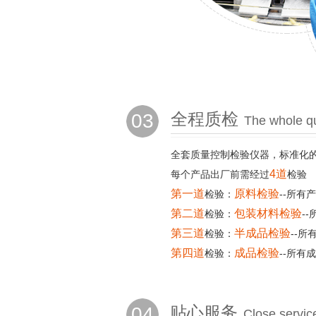
03
全程质检
The whole qu
全套质量控制检验仪器，标准化
4道
每个产品出厂前需经过
检验
第一道
原料检验
检验：
--所有
第二道
包装材料检验
检验：
-
第三道
半成品检验
检验：
--
第四道
成品检验
检验：
--所有
04
贴心服务
Close servic