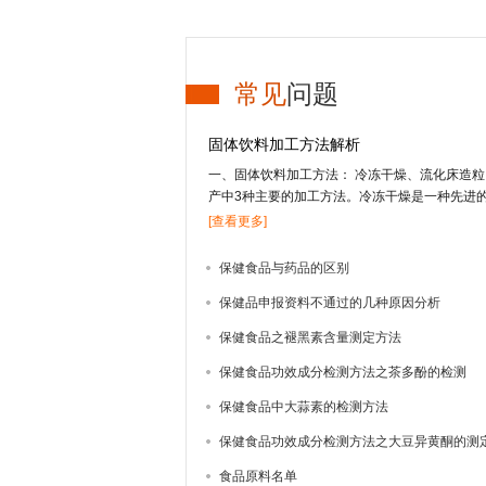
常见
问题
固体饮料加工方法解析
一、固体饮料加工方法： 冷冻干燥、流化床造
产中3种主要的加工方法。冷冻干燥是一种先进
的营养及风味成分，但投资高，应用受到限制；
[查看更多]
果汁物料的干燥；喷雾干燥技术适合于干燥高果
热温度低、时间短，能较好地保留物料的营养及
保健食品与药品的区别
方法还有喷雾冷冻干燥、真空干燥等方式。1、冻
保健品申报资料不通过的几种原因分析
结成固体的冰，在真空条件下，使水直接升华变
中脱除。其特点是营养物质及挥发性成分保存完
保健食品之褪黑素含量测定方法
法生产固体饮料还很少，只有少部分附加值较高
用。2、流化床造粒 造粒技术有湿法造粒、干法
保健食品功效成分检测方法之茶多酚的检测
化床造粒等4种。流化床造粒又称沸腾造粒，是
保健食品中大蒜素的检测方法
干燥等3个步骤在密闭容器内一次完成的新型制
出的颗粒大小均匀，效果好。1959年，美国威斯康
保健食品功效成分检测方法之大豆异黄酮的测
流化床制粒技术，随后该技术迅速发展，并广泛
食品原料名单
于20世纪80年代相...