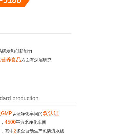
品研发和创新能力
性营养食品
方面有深层研究
dard production
双认证
GMP
认证净化车间的
4500
积，
平方米净化车间
2
备，其中
条全自动生产包装流水线