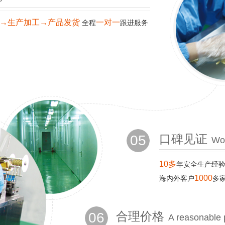
→生产加工→产品发货
一对一
全程
跟进服务
05
口碑见证
Wor
10多
年安全生产经
1000
海内外客户
多
06
合理价格
A reasonable 