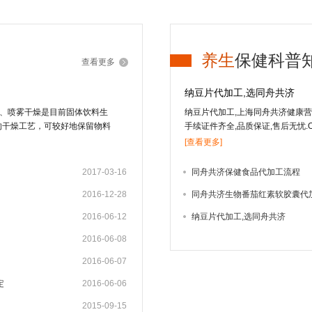
养生
保健科普
查看更多
纳豆片代加工,选同舟共济
粒、喷雾干燥是目前固体饮料生
纳豆片代加工,上海同舟共济健康营养
的干燥工艺，可较好地保留物料
手续证件齐全,品质保证,售后无忧.OE
流化床造粒适合于低果汁或不含
经纳豆菌发酵而成的一种微生态、
[查看更多]
汁含量的液态物料，由于物料受
风味成分。固体饮料的其它加工
2017-03-16
同舟共济保健食品代加工流程
干法 冻干法是将物料中的水冻
2016-12-28
同舟共济生物番茄红素软胶囊代
成水蒸汽逸出，从而把水从物料
好，但加工成本高，因而用冻干
2016-06-12
纳豆片代加工,选同舟共济
的产品如速溶茶粉、咖啡粉中应
造粒、快速搅拌制粒技术以及流
2016-06-08
将常规湿法制粒的混合、制粒、
2016-06-07
粒技术，可大大减少辅料量，制
星州的Wurster博士首先提出
定
2016-06-06
用于制药、食品及化工业。我国
2015-09-15