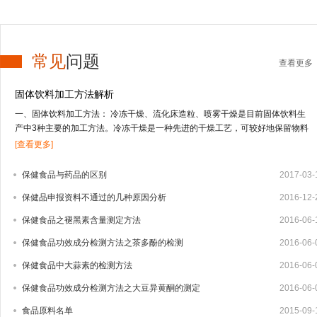
常见
问题
查看更多
固体饮料加工方法解析
一、固体饮料加工方法： 冷冻干燥、流化床造粒、喷雾干燥是目前固体饮料生
产中3种主要的加工方法。冷冻干燥是一种先进的干燥工艺，可较好地保留物料
的营养及风味成分，但投资高，应用受到限制；流化床造粒适合于低果汁或不含
[查看更多]
果汁物料的干燥；喷雾干燥技术适合于干燥高果汁含量的液态物料，由于物料受
热温度低、时间短，能较好地保留物料的营养及风味成分。固体饮料的其它加工
保健食品与药品的区别
2017-03-
方法还有喷雾冷冻干燥、真空干燥等方式。1、冻干法 冻干法是将物料中的水冻
保健品申报资料不通过的几种原因分析
2016-12-
结成固体的冰，在真空条件下，使水直接升华变成水蒸汽逸出，从而把水从物料
中脱除。其特点是营养物质及挥发性成分保存完好，但加工成本高，因而用冻干
保健食品之褪黑素含量测定方法
2016-06-
法生产固体饮料还很少，只有少部分附加值较高的产品如速溶茶粉、咖啡粉中应
用。2、流化床造粒 造粒技术有湿法造粒、干法造粒、快速搅拌制粒技术以及流
保健食品功效成分检测方法之茶多酚的检测
2016-06-
化床造粒等4种。流化床造粒又称沸腾造粒，是将常规湿法制粒的混合、制粒、
保健食品中大蒜素的检测方法
2016-06-
干燥等3个步骤在密闭容器内一次完成的新型制粒技术，可大大减少辅料量，制
出的颗粒大小均匀，效果好。1959年，美国威斯康星州的Wurster博士首先提出
保健食品功效成分检测方法之大豆异黄酮的测定
2016-06-
流化床制粒技术，随后该技术迅速发展，并广泛用于制药、食品及化工业。我国
食品原料名单
2015-09-
于20世纪80年代相...