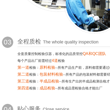
03
全程质检
The whole quality inspection
QA和QC团队
全套质量控制检验仪器，标准化的品质管控
4道
每个产品出厂前需经过
检验
第一道
原料检验
检验：
--所有产品生产前，原料都需要通过
第二道
包装材料检验
检验：
--所有产品的包装材料都需要
第三道
半成品检验
检验：
--所有生产出的半成品检测合格
第四道
成品检验
检验：
--所有成品需检验合格才能出厂
04
贴心服务
Close service