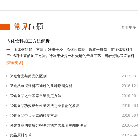
常见
问题
查看更多
固体饮料加工方法解析
一、固体饮料加工方法： 冷冻干燥、流化床造粒、喷雾干燥是目前固体饮料生
产中3种主要的加工方法。冷冻干燥是一种先进的干燥工艺，可较好地保留物料
的营养及风味成分，但投资高，应用受到限制；流化床造粒适合于低果汁或不含
[查看更多]
果汁物料的干燥；喷雾干燥技术适合于干燥高果汁含量的液态物料，由于物料受
热温度低、时间短，能较好地保留物料的营养及风味成分。固体饮料的其它加工
保健食品与药品的区别
2017-03-
方法还有喷雾冷冻干燥、真空干燥等方式。1、冻干法 冻干法是将物料中的水冻
保健品申报资料不通过的几种原因分析
2016-12-
结成固体的冰，在真空条件下，使水直接升华变成水蒸汽逸出，从而把水从物料
中脱除。其特点是营养物质及挥发性成分保存完好，但加工成本高，因而用冻干
保健食品之褪黑素含量测定方法
2016-06-
法生产固体饮料还很少，只有少部分附加值较高的产品如速溶茶粉、咖啡粉中应
用。2、流化床造粒 造粒技术有湿法造粒、干法造粒、快速搅拌制粒技术以及流
保健食品功效成分检测方法之茶多酚的检测
2016-06-
化床造粒等4种。流化床造粒又称沸腾造粒，是将常规湿法制粒的混合、制粒、
保健食品中大蒜素的检测方法
2016-06-
干燥等3个步骤在密闭容器内一次完成的新型制粒技术，可大大减少辅料量，制
出的颗粒大小均匀，效果好。1959年，美国威斯康星州的Wurster博士首先提出
保健食品功效成分检测方法之大豆异黄酮的测定
2016-06-
流化床制粒技术，随后该技术迅速发展，并广泛用于制药、食品及化工业。我国
食品原料名单
2015-09-
于20世纪80年代相...