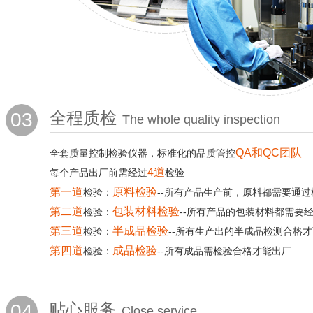
03
全程质检
The whole quality inspection
QA和QC团队
全套质量控制检验仪器，标准化的品质管控
4道
每个产品出厂前需经过
检验
第一道
原料检验
检验：
--所有产品生产前，原料都需要通过
第二道
包装材料检验
检验：
--所有产品的包装材料都需要
第三道
半成品检验
检验：
--所有生产出的半成品检测合格
第四道
成品检验
检验：
--所有成品需检验合格才能出厂
04
贴心服务
Close service