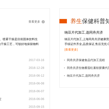
养生
保健科普
查看更多
纳豆片代加工,选同舟共济
粒、喷雾干燥是目前固体饮料生
纳豆片代加工,上海同舟共济健康营养
的干燥工艺，可较好地保留物料
手续证件齐全,品质保证,售后无忧.OE
流化床造粒适合于低果汁或不含
经纳豆菌发酵而成的一种微生态、
[查看更多]
汁含量的液态物料，由于物料受
风味成分。固体饮料的其它加工
2017-03-16
同舟共济保健食品代加工流程
干法 冻干法是将物料中的水冻
2016-12-28
同舟共济生物番茄红素软胶囊代
成水蒸汽逸出，从而把水从物料
好，但加工成本高，因而用冻干
2016-06-12
纳豆片代加工,选同舟共济
的产品如速溶茶粉、咖啡粉中应
造粒、快速搅拌制粒技术以及流
2016-06-08
将常规湿法制粒的混合、制粒、
2016-06-07
粒技术，可大大减少辅料量，制
星州的Wurster博士首先提出
定
2016-06-06
用于制药、食品及化工业。我国
2015-09-15