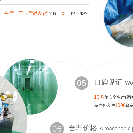
→生产加工→产品发货
一对一
全程
跟进服务
05
口碑见证
Wor
10多
年安全生产经
1000
海内外客户
多
06
合理价格
A reasonable 