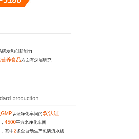
品研发和创新能力
性营养食品
方面有深层研究
dard production
双认证
GMP
认证净化车间的
4500
积，
平方米净化车间
2
备，其中
条全自动生产包装流水线