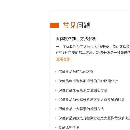
常见
问题
固体饮料加工方法解析
一、固体饮料加工方法： 冷冻干燥、流化床造
产中3种主要的加工方法。冷冻干燥是一种先进
的营养及风味成分，但投资高，应用受到限制；
[查看更多]
果汁物料的干燥；喷雾干燥技术适合于干燥高果
热温度低、时间短，能较好地保留物料的营养及
保健食品与药品的区别
方法还有喷雾冷冻干燥、真空干燥等方式。1、冻
保健品申报资料不通过的几种原因分析
结成固体的冰，在真空条件下，使水直接升华变
中脱除。其特点是营养物质及挥发性成分保存完
保健食品之褪黑素含量测定方法
法生产固体饮料还很少，只有少部分附加值较高
用。2、流化床造粒 造粒技术有湿法造粒、干法
保健食品功效成分检测方法之茶多酚的检测
化床造粒等4种。流化床造粒又称沸腾造粒，是
保健食品中大蒜素的检测方法
干燥等3个步骤在密闭容器内一次完成的新型制
出的颗粒大小均匀，效果好。1959年，美国威斯康
保健食品功效成分检测方法之大豆异黄酮的测
流化床制粒技术，随后该技术迅速发展，并广泛
食品原料名单
于20世纪80年代相...