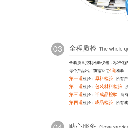
03
全程质检
The whole qu
全套质量控制检验仪器，标准化
4道
每个产品出厂前需经过
检验
第一道
原料检验
检验：
--所有
第二道
包装材料检验
检验：
-
第三道
半成品检验
检验：
--
第四道
成品检验
检验：
--所有
04
贴心服务
Close servic