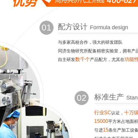
01
配方设计
Formula design
与多家高校合作，强大的研发团队
同济生物研究所配备精密实验室，拥有产
数千个
功能
自主研发
产品配方，尤其在
02
标准生产
Stan
行业SC
十万级
认证，
15000
平方米占地面
15
引进
条生产加工设