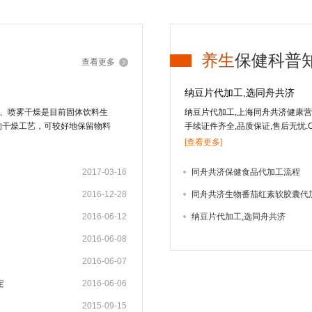
养生
保健科普
查看更多
纳豆片代加工,选同舟共济
粒、喷雾干燥是目前固体饮料生
纳豆片代加工,上海同舟共济健康营养
的干燥工艺，可较好地保留物料
手续证件齐全,品质保证,售后无忧.OE
流化床造粒适合于低果汁或不含
经纳豆菌发酵而成的一种微生态、
[查看更多]
汁含量的液态物料，由于物料受
风味成分。固体饮料的其它加工
2017-03-16
同舟共济保健食品代加工流程
干法 冻干法是将物料中的水冻
2016-12-28
同舟共济生物番茄红素软胶囊代
成水蒸汽逸出，从而把水从物料
好，但加工成本高，因而用冻干
2016-06-12
纳豆片代加工,选同舟共济
的产品如速溶茶粉、咖啡粉中应
造粒、快速搅拌制粒技术以及流
2016-06-08
将常规湿法制粒的混合、制粒、
2016-06-07
粒技术，可大大减少辅料量，制
星州的Wurster博士首先提出
定
2016-06-06
用于制药、食品及化工业。我国
2015-09-15