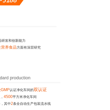
品研发和创新能力
性营养食品
方面有深层研究
dard production
双认证
GMP
认证净化车间的
4500
积，
平方米净化车间
2
备，其中
条全自动生产包装流水线