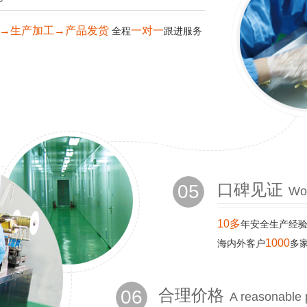
→生产加工→产品发货
一对一
全程
跟进服务
05
口碑见证
Wor
10多
年安全生产经
1000
海内外客户
多
06
合理价格
A reasonable 