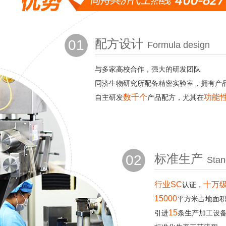
01
配方设计
Formula design
与多家高校合作，强大的研发团队
同济生物研究所配备精密实验室，拥有产
数千个
功能
自主研发
产品配方，尤其在
02
标准生产
Stan
行业SC
十万级
认证，
15000
平方米占地面
15
引进
条生产加工设