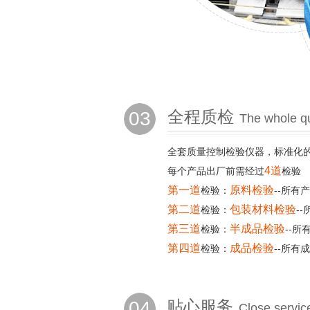
03
全程质检
The whole qu
全套质量控制检验仪器，标准化
4道
每个产品出厂前需经过
检验
第一道
原料检验
检验：
--所有
第二道
包装材料检验
检验：
-
第三道
半成品检验
检验：
--
第四道
成品检验
检验：
--所有
04
贴心服务
Close servic