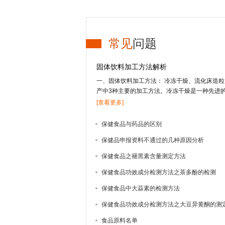
常见
问题
固体饮料加工方法解析
一、固体饮料加工方法： 冷冻干燥、流化床造
产中3种主要的加工方法。冷冻干燥是一种先进
的营养及风味成分，但投资高，应用受到限制；
[查看更多]
果汁物料的干燥；喷雾干燥技术适合于干燥高果
热温度低、时间短，能较好地保留物料的营养及
保健食品与药品的区别
方法还有喷雾冷冻干燥、真空干燥等方式。1、冻
保健品申报资料不通过的几种原因分析
结成固体的冰，在真空条件下，使水直接升华变
中脱除。其特点是营养物质及挥发性成分保存完
保健食品之褪黑素含量测定方法
法生产固体饮料还很少，只有少部分附加值较高
用。2、流化床造粒 造粒技术有湿法造粒、干法
保健食品功效成分检测方法之茶多酚的检测
化床造粒等4种。流化床造粒又称沸腾造粒，是
保健食品中大蒜素的检测方法
干燥等3个步骤在密闭容器内一次完成的新型制
出的颗粒大小均匀，效果好。1959年，美国威斯康
保健食品功效成分检测方法之大豆异黄酮的测
流化床制粒技术，随后该技术迅速发展，并广泛
食品原料名单
于20世纪80年代相...