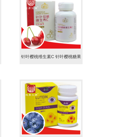
针叶樱桃维生素C 针叶樱桃糖果
压片 天然vc片代加工