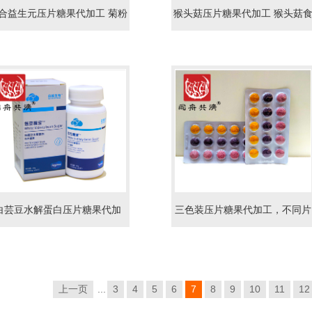
合益生元压片糖果代加工 菊粉
猴头菇压片糖果代加工 猴头菇
低聚果糖原料定制配方
品代工生产
白芸豆水解蛋白压片糖果代加
三色装压片糖果代加工，不同片
工，白芸豆压片糖果oem
剂装填
上一页
...
3
4
5
6
7
8
9
10
11
12